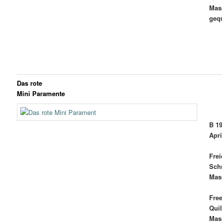
Mas
gequ
Das rote
Mini Paramente
B 1
Apri
Frei
Sch
Mas
Fre
Quil
Mas