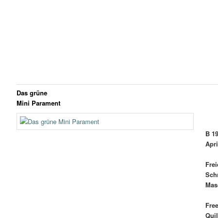
Das grüne
Mini Parament
B 1
Apri
Frei
Sch
Mas
Fre
Quil