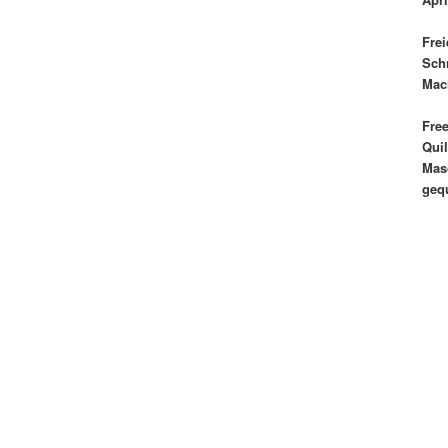
Frei
Sch
Mac
Fre
Quil
Mas
gequ