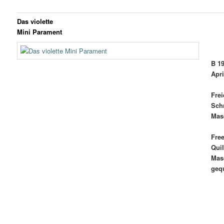
Das violette
Mini Parament
B 1
Apri
Frei
Sch
Mas
Fre
Quil
Mas
gequ